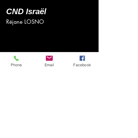
CND Israël
Réjane LOSNO
Phone
Email
Facebook
À propos
luxembourg@cnd.info
© 2023 par CND Luxembourg