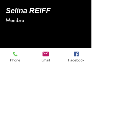
Selina REIFF
Membre
Phone
Email
Facebook
À propos
luxembourg@cnd.info
© 2023 par CND Luxembourg